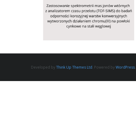
Developed by
Think Up Themes Ltd
. Powered by
WordPress
.