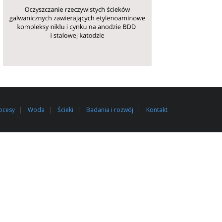
ocesy
Woda
Ścieki
Badania i rozwój
Kontakt